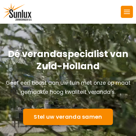
Videospeler
Dé verandaspecialist van
Zuid-Holland
Geef een boost aan uw tuin met onze op maat
gemaakte hoog kwaliteit veranda’s.
Stel uw veranda samen