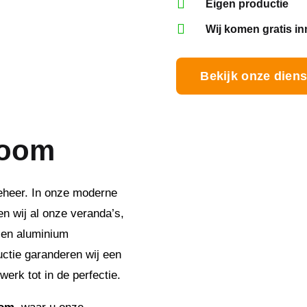

Eigen productie

Wij komen gratis i
Bekijk onze dien
room
beheer. In onze moderne
n wij al onze veranda’s,
 en aluminium
uctie garanderen wij een
werk tot in de perfectie.