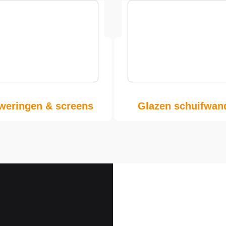
weringen & screens
Glazen schuifwan