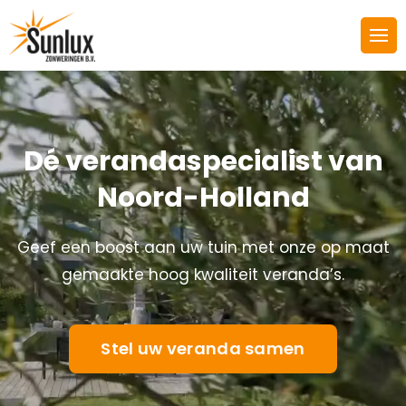
Videospeler
Dé verandaspecialist van
Noord-Holland
Geef een boost aan uw tuin met onze op maat
gemaakte hoog kwaliteit veranda’s.
Stel uw veranda samen